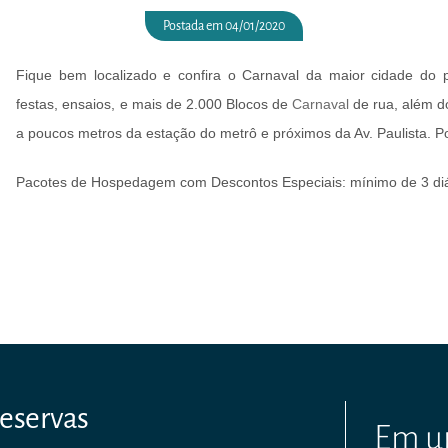
Postada em 04/01/2020
Fique bem localizado e c
onfira o Carnaval da maior cidade do
festas, ensaios, e mais de 2.000 Blocos de
Carnaval
de rua, além d
a poucos metros da estação do metrô e próximos da Av. Paulista. Po
Pacotes de Hospedagem com Descontos Especiais: mínimo de 3 diár
eservas
Em um