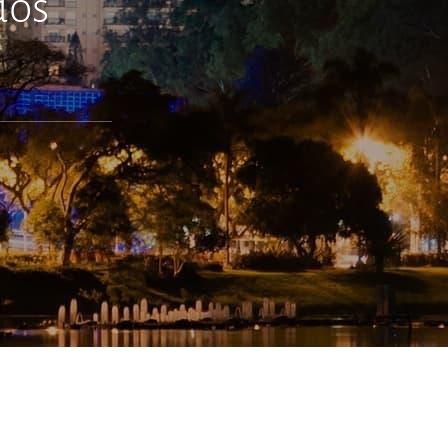
dos
o