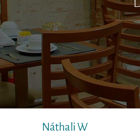
D
Náthali W