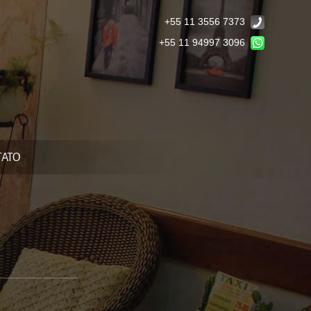
+55 11 3556 7373
+55 11 94997 3096
TATO