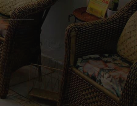
dos
o