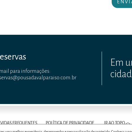
eservas
Em um
mail para informações:
cidad
servas@pousadavalparaiso.com.br
VIDAS FREQUENTES
POLÍTICA DE PRIVACIDADE
IR AO TOPO